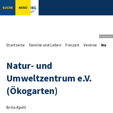
SUCHE
MENÜ
© bbsferrari
Startseite
Familie und Leben
Freizeit
Vereine
Natur
Natur- und
Umweltzentrum e.V.
(Ökogarten)
Brita Apelt