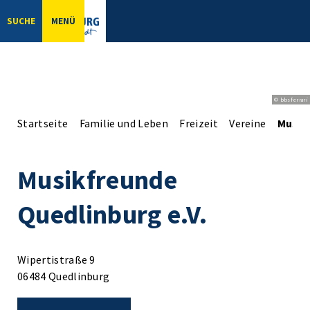
SUCHE
MENÜ
© bbsferrari
Startseite
Familie und Leben
Freizeit
Vereine
Musik
Musikfreunde
Quedlinburg e.V.
Wipertistraße 9
06484 Quedlinburg