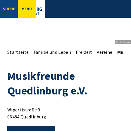
SUCHE
MENÜ
© bbsferrari
Startseite
Familie und Leben
Freizeit
Vereine
Musik
Musikfreunde
Quedlinburg e.V.
Wipertistraße 9
06484 Quedlinburg