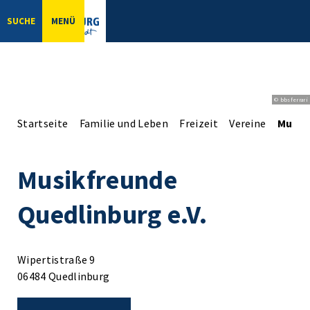
SUCHE
MENÜ
© bbsferrari
Startseite
Familie und Leben
Freizeit
Vereine
Musik
Musikfreunde
Quedlinburg e.V.
Wipertistraße 9
06484 Quedlinburg