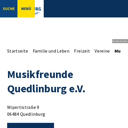
SUCHE
MENÜ
© bbsferrari
Startseite
Familie und Leben
Freizeit
Vereine
Musik
Musikfreunde
Quedlinburg e.V.
Wipertistraße 9
06484 Quedlinburg