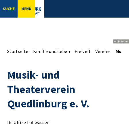
SUCHE
MENÜ
© bbsferrari
Startseite
Familie und Leben
Freizeit
Vereine
Musik-
Musik- und
Theaterverein
Quedlinburg e. V.
Dr. Ulrike Lohwasser