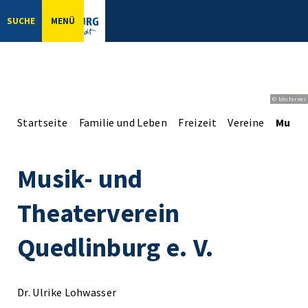
SUCHE
MENÜ
© bbsferrari
Startseite
Familie und Leben
Freizeit
Vereine
Musik-
Musik- und
Theaterverein
Quedlinburg e. V.
Dr. Ulrike Lohwasser