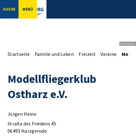
SUCHE
MENÜ
© bbsferrari
Startseite
Familie und Leben
Freizeit
Vereine
Modell
Modellfliegerklub
Ostharz e.V.
Jürgen Heine
Straße des Friedens 45
06493 Harzgerode