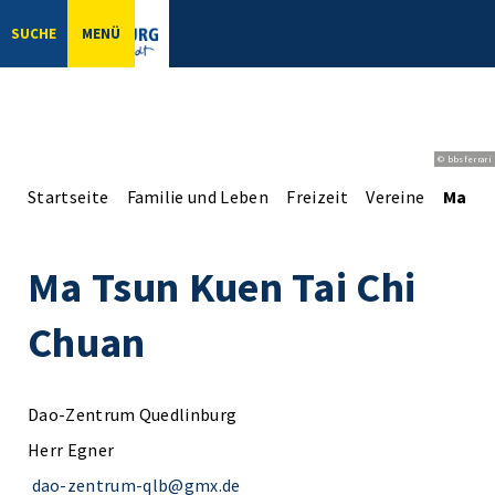
SUCHE
MENÜ
© bbsferrari
Startseite
Familie und Leben
Freizeit
Vereine
Ma Ts
Ma Tsun Kuen Tai Chi
Chuan
Dao-Zentrum Quedlinburg
Herr Egner
dao-zentrum-qlb@gmx.de