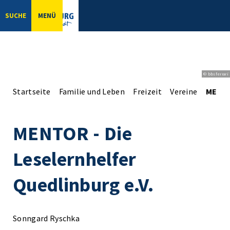
SUCHE
MENÜ
© bbsferrari
Startseite
Familie und Leben
Freizeit
Vereine
MENTOR
MENTOR - Die
Leselernhelfer
Quedlinburg e.V.
Sonngard Ryschka