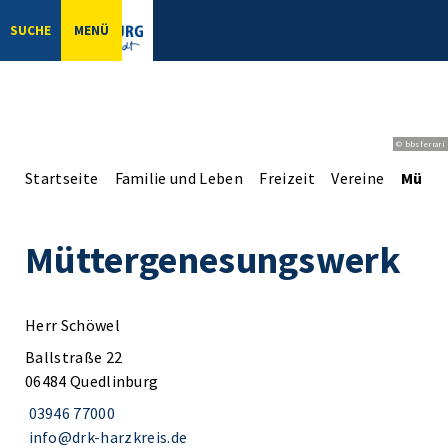
SUCHE
MENÜ
© bbsferrari
Startseite
Familie und Leben
Freizeit
Vereine
Mütte
Müttergenesungswerk
Herr Schöwel
Ballstraße 22
06484 Quedlinburg
03946 77000
info@drk-harzkreis.de