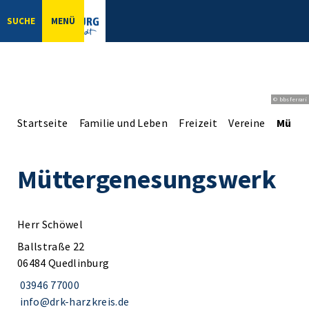
SUCHE
MENÜ
© bbsferrari
Startseite
Familie und Leben
Freizeit
Vereine
Mütte
Müttergenesungswerk
Herr Schöwel
Ballstraße 22
06484 Quedlinburg
03946 77000
info@drk-harzkreis.de