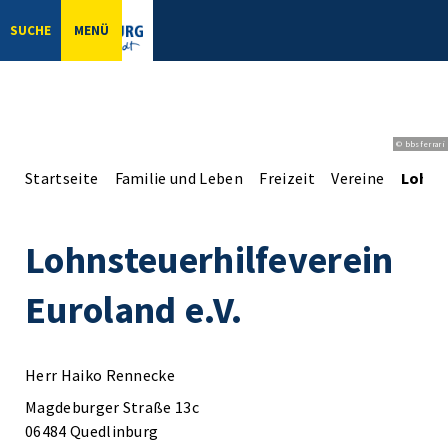
SUCHE
MENÜ
© bbsferrari
Startseite
Familie und Leben
Freizeit
Vereine
Lohnst
Lohnsteuerhilfeverein
Euroland e.V.
Herr Haiko Rennecke
Magdeburger Straße 13c
06484 Quedlinburg