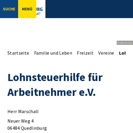
SUCHE
MENÜ
© bbsferrari
Startseite
Familie und Leben
Freizeit
Vereine
Lohnst
Lohnsteuerhilfe für
Arbeitnehmer e.V.
Herr Marschall
Neuer Weg 4
06484 Quedlinburg