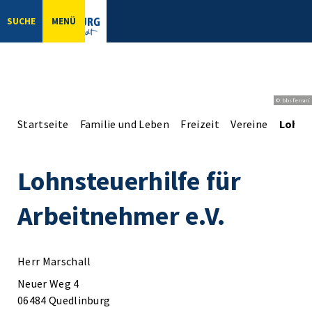
SUCHE
MENÜ
© bbsferrari
Startseite
Familie und Leben
Freizeit
Vereine
Lohnst
Lohnsteuerhilfe für
Arbeitnehmer e.V.
Herr Marschall
Neuer Weg 4
06484 Quedlinburg