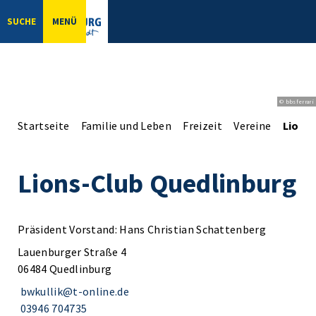
SUCHE
MENÜ
© bbsferrari
Startseite
Familie und Leben
Freizeit
Vereine
Lions
Lions-Club Quedlinburg
Präsident Vorstand: Hans Christian Schattenberg
Lauenburger Straße 4
06484 Quedlinburg
bwkullik@t-online.de
03946 704735