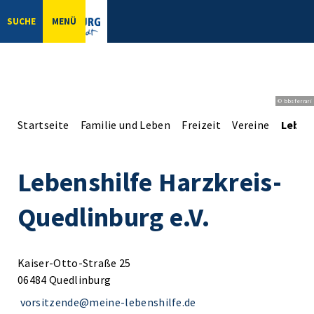
SUCHE
MENÜ
© bbsferrari
Startseite
Familie und Leben
Freizeit
Vereine
Lebens
Lebenshilfe Harzkreis-
Quedlinburg e.V.
Kaiser-Otto-Straße 25
06484 Quedlinburg
vorsitzende@meine-lebenshilfe.de