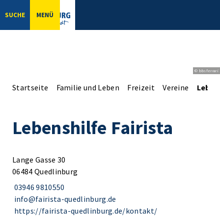
SUCHE
MENÜ
© bbsferrari
Startseite
Familie und Leben
Freizeit
Vereine
Lebens
Lebenshilfe Fairista
Lange Gasse 30
06484 Quedlinburg
03946 9810550
info@fairista-quedlinburg.de
https://fairista-quedlinburg.de/kontakt/