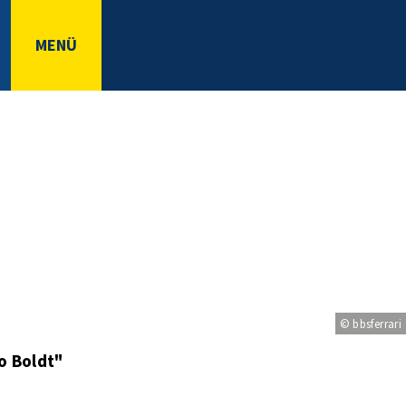
MENÜ
© bbsferrari
o Boldt"