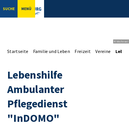
SUCHE
MENÜ
© bbsferrari
Startseite
Familie und Leben
Freizeit
Vereine
Leben
Lebenshilfe
Ambulanter
Pflegedienst
"InDOMO"