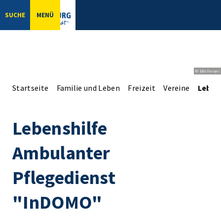
SUCHE
MENÜ
© bbsferrari
Startseite
Familie und Leben
Freizeit
Vereine
Leben
Lebenshilfe
Ambulanter
Pflegedienst
"InDOMO"