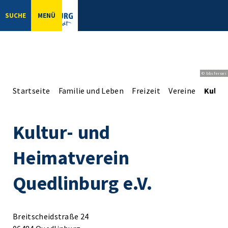
SUCHE
MENÜ
© bbsferrari
Startseite
Familie und Leben
Freizeit
Vereine
Kultur
Kultur- und
Heimatverein
Quedlinburg e.V.
Breitscheidstraße 24