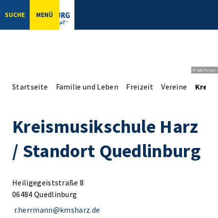
SUCHE
MENÜ
© bbsferrari
Startseite
Familie und Leben
Freizeit
Vereine
Kreis
Kreismusikschule Harz
/ Standort Quedlinburg
Heiligegeiststraße 8
06484 Quedlinburg
r.herrmann@kmsharz.de