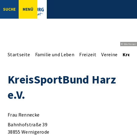
SUCHE
MENÜ
© bbsferrari
Startseite
Familie und Leben
Freizeit
Vereine
KreisS
KreisSportBund Harz
e.V.
Frau Rennecke
Bahnhofstraße 39
38855 Wernigerode