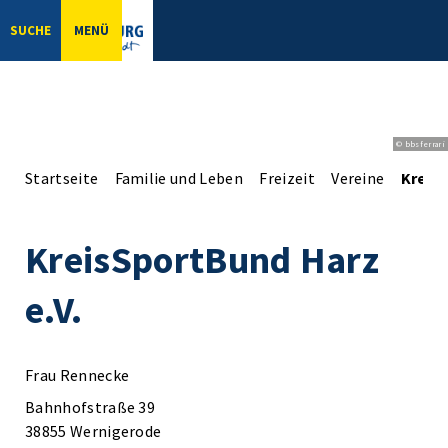
SUCHE
MENÜ
© bbsferrari
Startseite
Familie und Leben
Freizeit
Vereine
KreisS
KreisSportBund Harz
e.V.
Frau Rennecke
Bahnhofstraße 39
38855 Wernigerode