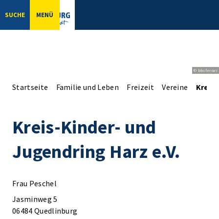
SUCHE
MENÜ
© bbsferrari
Startseite
Familie und Leben
Freizeit
Vereine
Kreis-
Kreis-Kinder- und
Jugendring Harz e.V.
Frau Peschel
Jasminweg 5
06484 Quedlinburg