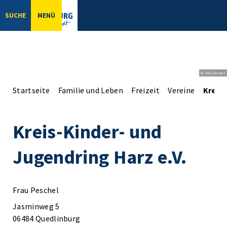
SUCHE
MENÜ
© bbsferrari
Startseite
Familie und Leben
Freizeit
Vereine
Kreis-
Kreis-Kinder- und
Jugendring Harz e.V.
Frau Peschel
Jasminweg 5
06484 Quedlinburg