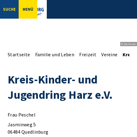
SUCHE
MENÜ
© bbsferrari
Startseite
Familie und Leben
Freizeit
Vereine
Kreis-
Kreis-Kinder- und
Jugendring Harz e.V.
Frau Peschel
Jasminweg 5
06484 Quedlinburg