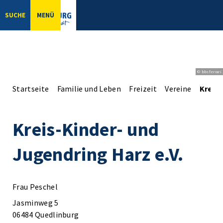
SUCHE
MENÜ
© bbsferrari
Startseite
Familie und Leben
Freizeit
Vereine
Kreis-
Kreis-Kinder- und
Jugendring Harz e.V.
Frau Peschel
Jasminweg 5
06484 Quedlinburg