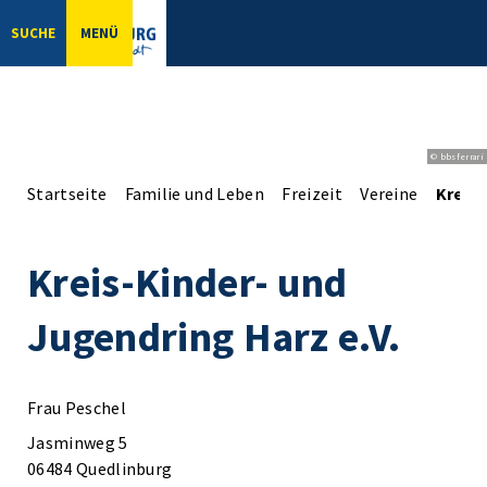
SUCHE
MENÜ
© bbsferrari
Startseite
Familie und Leben
Freizeit
Vereine
Kreis-
Kreis-Kinder- und
Jugendring Harz e.V.
Frau Peschel
Jasminweg 5
06484 Quedlinburg