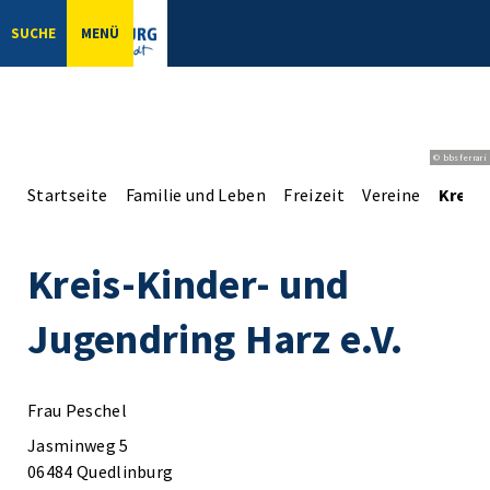
SUCHE
MENÜ
© bbsferrari
Startseite
Familie und Leben
Freizeit
Vereine
Kreis-
Kreis-Kinder- und
Jugendring Harz e.V.
Frau Peschel
Jasminweg 5
06484 Quedlinburg