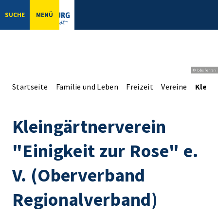
SUCHE
MENÜ
© bbsferrari
Startseite
Familie und Leben
Freizeit
Vereine
Kleing
Kleingärtnerverein
"Einigkeit zur Rose" e.
V. (Oberverband
Regionalverband)