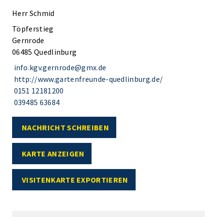
Herr Schmid
Töpferstieg
Gernrode
06485 Quedlinburg
info.kgv.gernrode@gmx.de
http://www.gartenfreunde-quedlinburg.de/
0151 12181200
039485 63684
NACHRICHT SCHREIBEN
KARTE ANZEIGEN
VISITENKARTE EXPORTIEREN