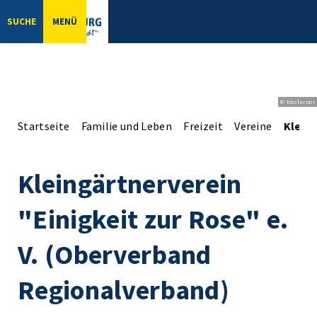
SUCHE
MENÜ
© bbsferrari
Startseite
Familie und Leben
Freizeit
Vereine
Kleing
Kleingärtnerverein
"Einigkeit zur Rose" e.
V. (Oberverband
Regionalverband)