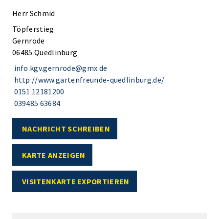
Herr Schmid
Töpferstieg
Gernrode
06485 Quedlinburg
info.kgv.gernrode@gmx.de
http://www.gartenfreunde-quedlinburg.de/
0151 12181200
039485 63684
NACHRICHT SCHREIBEN
KARTE ANZEIGEN
VISITENKARTE EXPORTIEREN