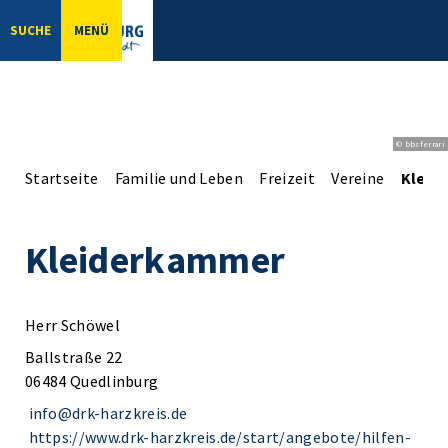
SUCHE
MENÜ
© bbsferrari
Startseite
Familie und Leben
Freizeit
Vereine
Kleid
Kleiderkammer
Herr Schöwel
Ballstraße 22
06484 Quedlinburg
info@drk-harzkreis.de
https://www.drk-harzkreis.de/start/angebote/hilfen-