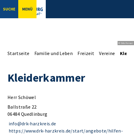
SUCHE
MENÜ
© bbsferrari
Startseite
Familie und Leben
Freizeit
Vereine
Kleid
Kleiderkammer
Herr Schöwel
Ballstraße 22
06484 Quedlinburg
info@drk-harzkreis.de
https://www.drk-harzkreis.de/start/angebote/hilfen-