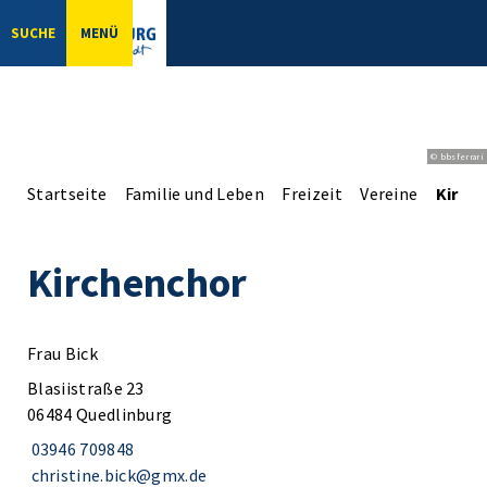
SUCHE
MENÜ
© bbsferrari
Startseite
Familie und Leben
Freizeit
Vereine
Kirch
Kirchenchor
Frau Bick
Blasiistraße 23
06484 Quedlinburg
03946 709848
christine.bick@gmx.de