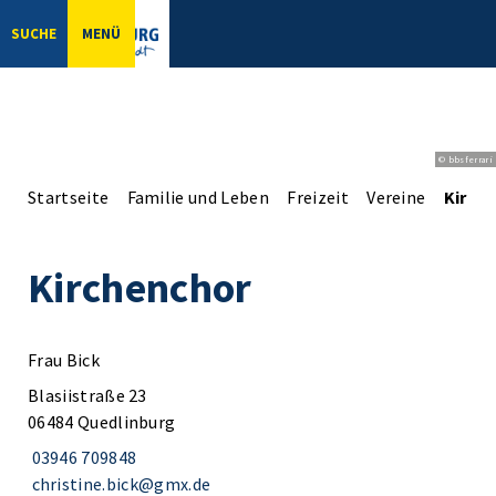
SUCHE
MENÜ
© bbsferrari
Startseite
Familie und Leben
Freizeit
Vereine
Kirch
Kirchenchor
Frau Bick
Blasiistraße 23
06484 Quedlinburg
03946 709848
christine.bick@gmx.de