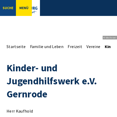
SUCHE
MENÜ
© bbsferrari
Startseite
Familie und Leben
Freizeit
Vereine
Kinder
Kinder- und
Jugendhilfswerk e.V.
Gernrode
Herr Kaufhold