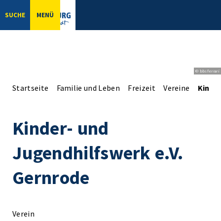
SUCHE
MENÜ
© bbsferrari
Startseite
Familie und Leben
Freizeit
Vereine
Kinder
Kinder- und
Jugendhilfswerk e.V.
Gernrode
Verein