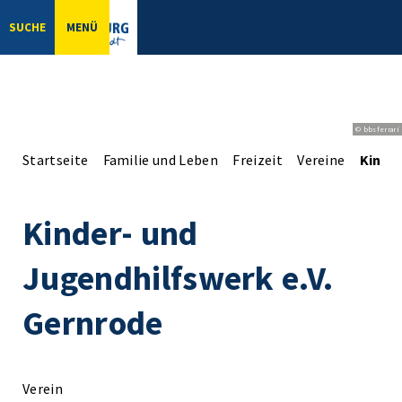
SUCHE
MENÜ
© bbsferrari
Startseite
Familie und Leben
Freizeit
Vereine
Kinder
Kinder- und
Jugendhilfswerk e.V.
Gernrode
Verein