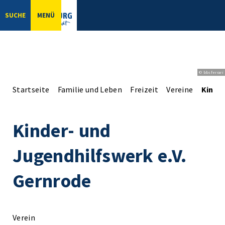
SUCHE
MENÜ
© bbsferrari
Startseite
Familie und Leben
Freizeit
Vereine
Kinder
Kinder- und
Jugendhilfswerk e.V.
Gernrode
Verein