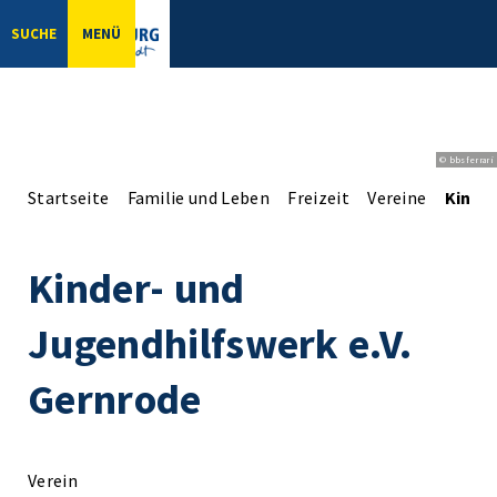
SUCHE
MENÜ
© bbsferrari
Startseite
Familie und Leben
Freizeit
Vereine
Kinder
Kinder- und
Jugendhilfswerk e.V.
Gernrode
Verein