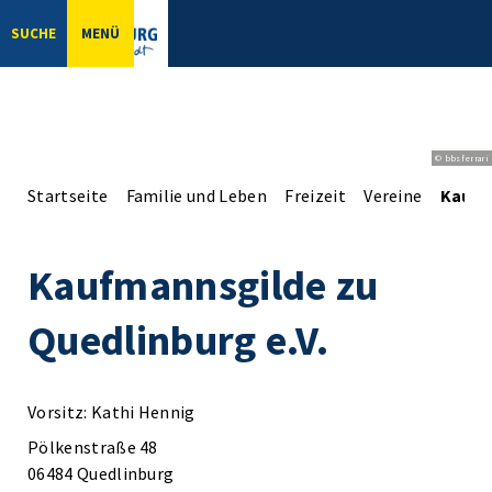
SUCHE
MENÜ
© bbsferrari
Startseite
Familie und Leben
Freizeit
Vereine
Kaufm
Kaufmannsgilde zu
Quedlinburg e.V.
Vorsitz: Kathi Hennig
Pölkenstraße 48
06484 Quedlinburg