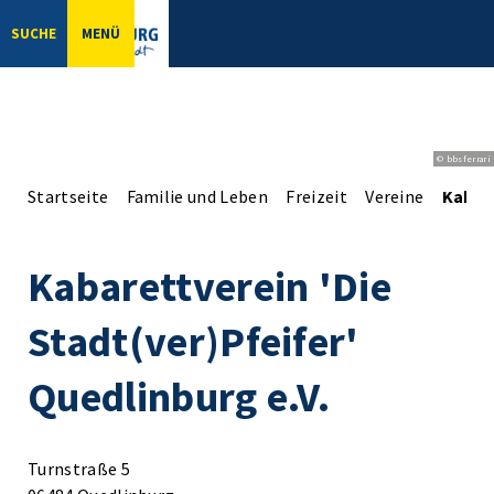
SUCHE
MENÜ
© bbsferrari
Startseite
Familie und Leben
Freizeit
Vereine
Kabare
Kabarettverein 'Die
Stadt(ver)Pfeifer'
Quedlinburg e.V.
Turnstraße 5