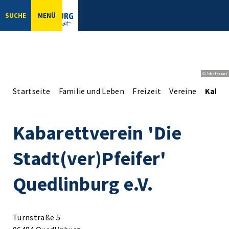
SUCHE
MENÜ
© bbsferrari
Startseite
Familie und Leben
Freizeit
Vereine
Kabare
Kabarettverein 'Die
Stadt(ver)Pfeifer'
Quedlinburg e.V.
Turnstraße 5