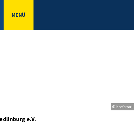
MENÜ
© bbsferrari
edlinburg e.V.