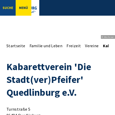
SUCHE
MENÜ
© bbsferrari
Startseite
Familie und Leben
Freizeit
Vereine
Kabare
Kabarettverein 'Die
Stadt(ver)Pfeifer'
Quedlinburg e.V.
Turnstraße 5