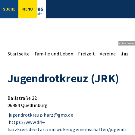
SUCHE
MENÜ
© bbsferrari
Startseite
Familie und Leben
Freizeit
Vereine
Jugen
Jugendrotkreuz (JRK)
Ballstraße 22
06484 Quedlinburg
jugendrotkreuz-harz@gmx.de
https://www.drk-
harzkreis.de/start/mitwirken/gemeinschaften/jugendr