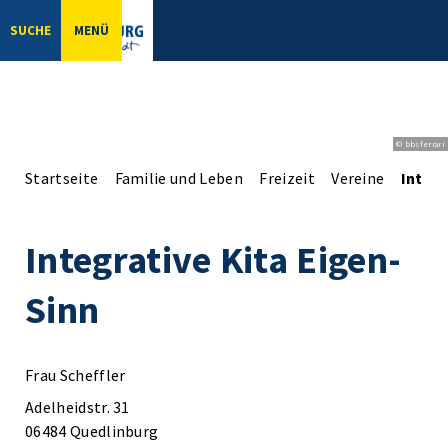
SUCHE
MENÜ
© bbsferrari
Startseite
Familie und Leben
Freizeit
Vereine
Integr
Integrative Kita Eigen-
Sinn
Frau Scheffler
Adelheidstr. 31
06484 Quedlinburg