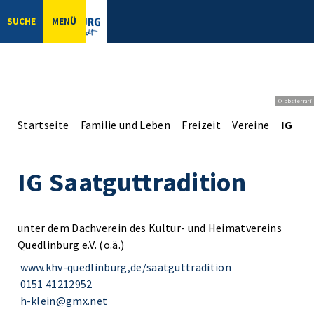
SUCHE
MENÜ
© bbsferrari
Startseite
Familie und Leben
Freizeit
Vereine
IG Sa
IG Saatguttradition
unter dem Dachverein des Kultur- und Heimatvereins
Quedlinburg e.V. (o.ä.)
www.khv-quedlinburg,de/saatguttradition
0151 41212952
h-klein@gmx.net